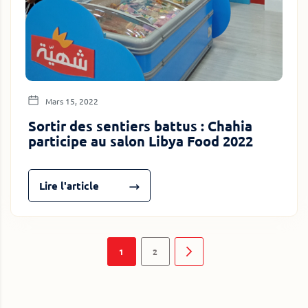
Mars 15, 2022
Sortir des sentiers battus : Chahia
participe au salon Libya Food 2022
Lire l'article
Page
Vous lisez actuellement la page
Page
Page
Suivant
1
2