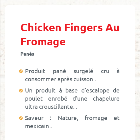
Skip
to
the
beginning
Chicken Fingers Au
of
the
Fromage
images
gallery
Panés
Produit pané surgelé cru à
consommer après cuisson
Un produit à base d’escalope de
poulet enrobé d’une chapelure
ultra croustillante.
Saveur : Nature, fromage et
mexicain