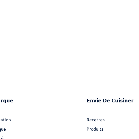
arque
Envie De Cuisiner
ation
Recettes
que
Produits
tés