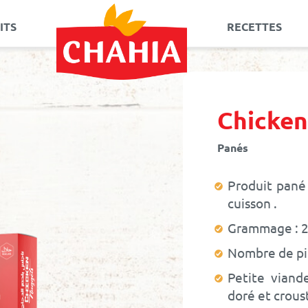
ITS
RECETTES
Allez
au
contenu
Chicken
Panés
Produit pané
cuisson
Grammage : 2
Nombre de piè
Petite viand
doré et croust