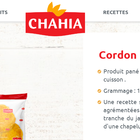
ITS
RECETTES
Allez
au
contenu
Cordon 
Produit pané
cuisson
Grammage : 
Une recette s
agrémentée
tranche du j
d'une chapelu