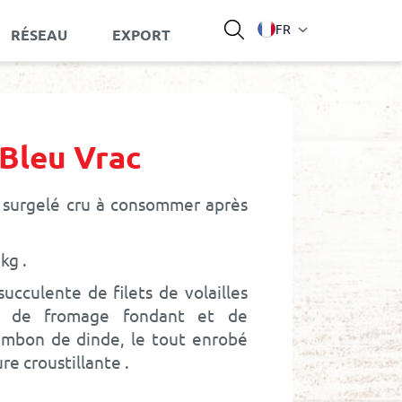
Langue
FR
RÉSEAU
EXPORT
Bleu Vrac
 surgelé cru à consommer après
1kg
ucculente de filets de volailles
s de fromage fondant et de
ambon de dinde, le tout enrobé
re croustillante