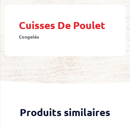
Skip
to
the
beginning
Cuisses De Poulet
of
the
Congelés
images
gallery
Produits similaires