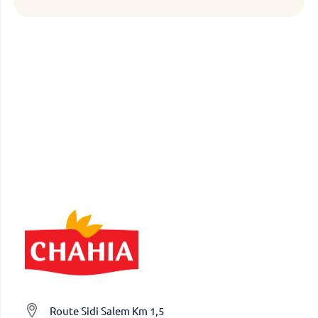
lettre
d’information
:
Route Sidi Salem Km 1,5