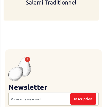
Salami Traditionnel
Newsletter
Inscription
Inscription
à
notre