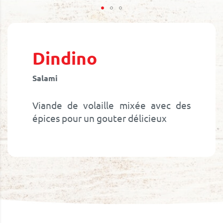
Skip
to
the
beginning
Dindino
of
the
Salami
images
gallery
Viande de volaille mixée avec des
épices pour un gouter délicieux