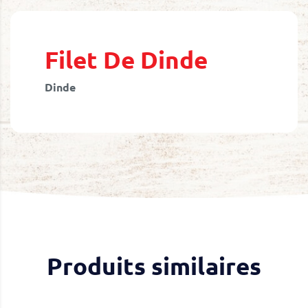
Skip
to
the
beginning
Filet De Dinde
of
the
Dinde
images
gallery
Produits similaires