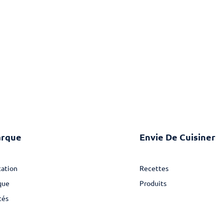
arque
Envie De Cuisiner
ation
Recettes
que
Produits
tés