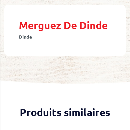
Skip
to
the
beginning
Merguez De Dinde
of
the
Dinde
images
gallery
Produits similaires