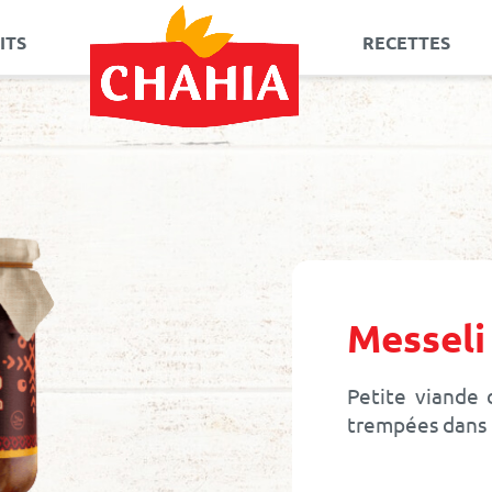
ITS
RECETTES
Allez
au
contenu
Messeli
Petite viande 
trempées dans l