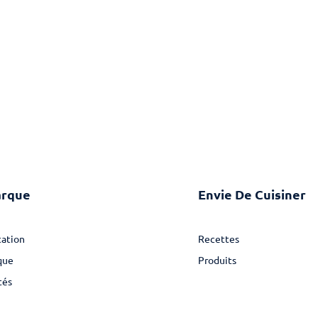
arque
Envie De Cuisiner
ation
Recettes
que
Produits
tés