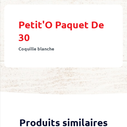
Skip
to
the
beginning
Petit'O Paquet De
of
the
30
images
gallery
Coquille blanche
Produits similaires