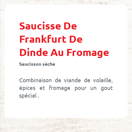
Skip
to
the
beginning
Saucisse De
of
the
Frankfurt De
images
gallery
Dinde Au Fromage
Saucisson sèche
Combinaison de viande de volaille,
épices et fromage pour un gout
spécial .