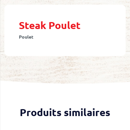
Skip
to
the
beginning
Steak Poulet
of
the
Poulet
images
gallery
Produits similaires