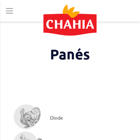
Allez
au
contenu
Panés
Dinde